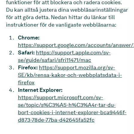
funktioner för att blockera och radera cookies.
Du kan alltså justera dina webbläsarinställningar
för att göra detta. Nedan hittar du länkar till
instruktioner för de vanligaste webbläsarna:
Chrome:
https://support.google.com/accounts/answer
Safari:
https://support.apple.com/sv-
se/guide/safari/sfri11471/mac
Firefox:
https://support.mozilla.org/sv-
SE/kb/rensa-kakor-och-webbplatsdata-i-
firefox
Internet Explorer:
https://support.microsoft.com/sv-
se/topic/s%C3%A5-h%C3%A4r-tar-du-
bort-cookies-i-internet-explorer-bca9446f-
d873-78de-77ba-d42645fa52fc