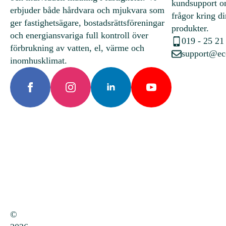
kundsupport o
erbjuder både hårdvara och mjukvara som
frågor kring d
ger fastighetsägare, bostadsrättsföreningar
produkter.
och energiansvariga full kontroll över
019 - 25 21
förbrukning av vatten, el, värme och
support@ec
inomhusklimat.
©