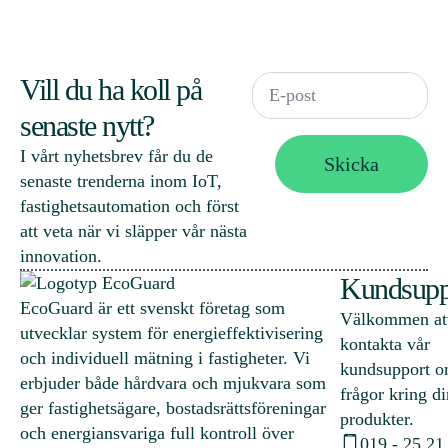
Email
Vill du ha koll på
*
senaste nytt?
I vårt nyhetsbrev får du de
Skicka
senaste trenderna inom IoT,
fastighets­automation och först
att veta när vi släpper vår nästa
innovation.
Kundsupp
EcoGuard är ett svenskt företag som
Välkommen at
utvecklar system för energieffektivisering
kontakta vår
och individuell mätning i fastigheter. Vi
kundsupport o
erbjuder både hårdvara och mjukvara som
frågor kring d
ger fastighetsägare, bostadsrättsföreningar
produkter.
och energiansvariga full kontroll över
019 - 25 21