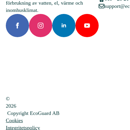
förbrukning av vatten, el, värme och
support@ec
inomhusklimat.
©
2026
Copyright EcoGuard AB
Cookies
Integritetspolicy