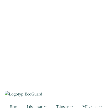
Mässan riktar sig till ägare av flerbostadshus, styrelsemedlemmar
i bostadsrättsföreningar och er som arbetar aktivt med
förvaltning och drift av flerbostadshus.
För besökare är mässan kostnadsfri.
Mässan hålls under vardagskvällar kl. 16.00 – 19.00. Under
kvällen kan ni besöka våra utställare och lyssna på intressanta
föredrag.
Lägg till i kalender
Hem
Lösningar
Tjänster
Målgrupp