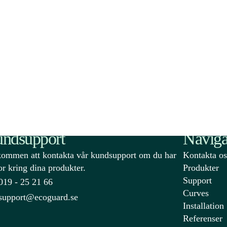
tighets­automation och först
ndsupport
Naviga
ommen att kontakta vår kundsupport om du har
Kontakta os
or kring dina produkter.
Produkter
Support
019 - 25 21 66
Curves
support@ecoguard.se
Installation
Referenser