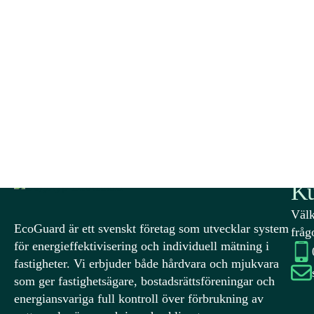
Vill du ha koll på senaste nytt?
I vårt nyhetsbrev får du de senaste trenderna inom IoT, fas
att veta när vi släpper vår nästa innovation.
Ku
Välk
EcoGuard är ett svenskt företag som utvecklar system
fråg
för energieffektivisering och individuell mätning i
fastigheter. Vi erbjuder både hårdvara och mjukvara
som ger fastighetsägare, bostadsrättsföreningar och
energiansvariga full kontroll över förbrukning av