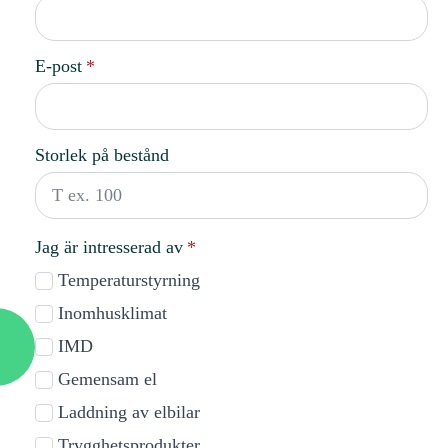
ch leverantörer. Givetvis är
E-post
*
a att anmäla er förening i god tid.
adsrättsförenings behov av olika varor
Storlek på bestånd
person bakom företagslogotypen.
i kan fråga om olika lösningar för er
Jag är intresserad av
*
Temperaturstyrning
Inomhusklimat
IMD
Gemensam el
Laddning av elbilar
Trygghetsprodukter