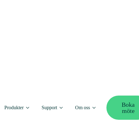
dags-/kvällsmässa som arrangeras för bostadsrättsföreningar o
m besökare.
r som kan besöka Styrelsemässan är begränsat, därför är det br
platsen för leverantörer och bostadsrättsföreningar. Din bost
 Den personliga kontakten är viktig. Ni får ett ansikte och en 
där du på kort tid får kontakt med flera olika leverantörer. N
déer och tankar.
kl. 18.10.
Boka
Produkter
Support
Om oss
möte
R