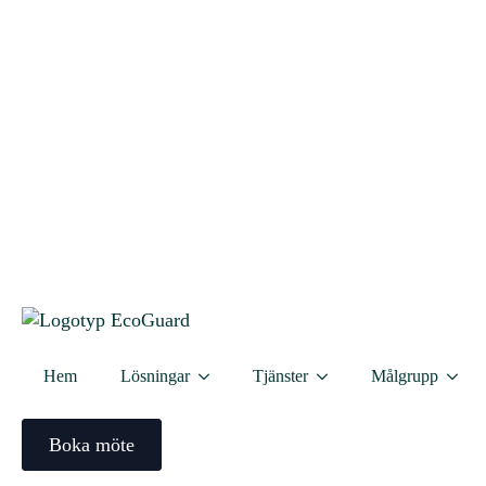
Styrelsemässan är den största eftermid
Styrelsemässan kostnadsfri för dig so
Antalet besökare/bostadsrättsföreninga
Styrelsemässan är den självklara mötes
och tjänster är samlade på ett ställe.
Styrelsemässan fungerar som ett forum 
förenings specifika behov och utbyta i
Mässan öppnar kl. 15.00 och avslutas 
Varmt välkomna!
Hem
Lösningar
Tjänster
Målgrupp
DETALJE
Lägg till i kalender
Boka möte
Datum: