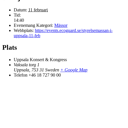
Datum:
11 februari
Tid:
14:40
Evenemang Kategori:
Mässor
Webbplats:
https://events.ecoguard.se/styrelsemassan-i-
uppsala-11-feb
Plats
Uppsala Konsert & Kongress
Vaksala torg 1
Uppsala
,
753 31
Sweden
+ Google Map
Telefon
+46 18 727 90 00