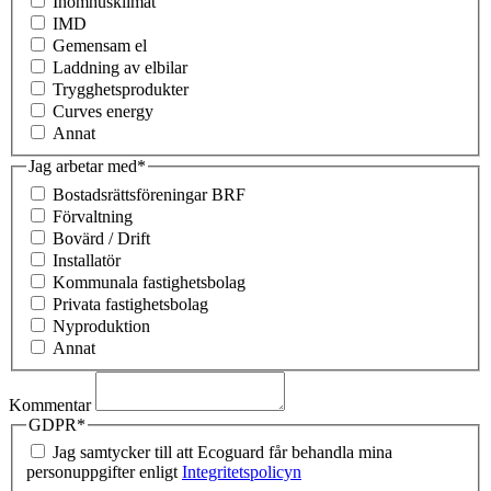
Inomhusklimat
IMD
Gemensam el
Laddning av elbilar
Trygghetsprodukter
Curves energy
Annat
Jag arbetar med
*
Bostadsrättsföreningar BRF
Förvaltning
Bovärd / Drift
Installatör
Kommunala fastighetsbolag
Privata fastighetsbolag
Nyproduktion
Annat
Kommentar
GDPR
*
Jag samtycker till att Ecoguard får behandla mina
personuppgifter enligt
Integritetspolicyn