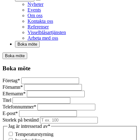
Nyheter
Events
Om oss
Kontakta oss
Referenser
Visselblåsartjänsten
Arbeta med oss
Boka möte
Boka möte
Boka möte
Företag
*
Förnamn
*
Efternamn
*
Titel
Telefonnummer
*
E-post
*
Storlek på bestånd
Jag är intresserad av
*
Temperaturstyrning