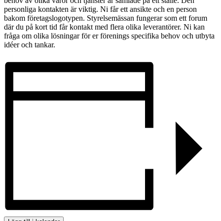
behov av olika varor och tjänster är samlade på ett ställe. Den
personliga kontakten är viktig. Ni får ett ansikte och en person
bakom företagslogotypen. Styrelsemässan fungerar som ett forum
där du på kort tid får kontakt med flera olika leverantörer. Ni kan
fråga om olika lösningar för er förenings specifika behov och utbyta
idéer och tankar.