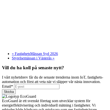
«
FastighetsMässan Syd 2026
Styrelsemässan i Västerås
»
Vill du ha koll på senaste nytt?
I vårt nyhetsbrev får du de senaste trenderna inom IoT, fastighets­
automation och först att veta när vi släpper vår nästa innovation.
Email
*
Skicka
EcoGuard är ett svenskt företag som utvecklar system för
energieffektivisering och individuell mätning i fastigheter. Vi
erbjuder både hårdvara och mjukvara som ger fastighetsägare,