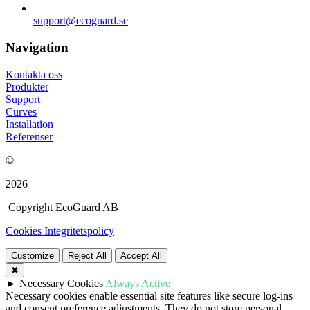
support@ecoguard.se
Navigation
Kontakta oss
Produkter
Support
Curves
Installation
Referenser
©
2026
Copyright EcoGuard AB
Cookies
Integritetspolicy
Customize
Reject All
Accept All
✖
►
Necessary Cookies
Always Active
Necessary cookies enable essential site features like secure log-ins
and consent preference adjustments. They do not store personal