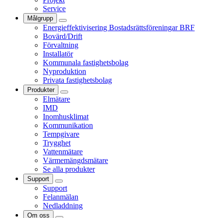
Service
Målgrupp
Energieffektivisering Bostadsrättsföreningar BRF
Bovärd/Drift
Förvaltning
Installatör
Kommunala fastighetsbolag
Nyproduktion
Privata fastighetsbolag
Produkter
Elmätare
IMD
Inomhusklimat
Kommunikation
Tempgivare
Trygghet
Vattenmätare
Värmemängdsmätare
Se alla produkter
Support
Support
Felanmälan
Nedladdning
Om oss