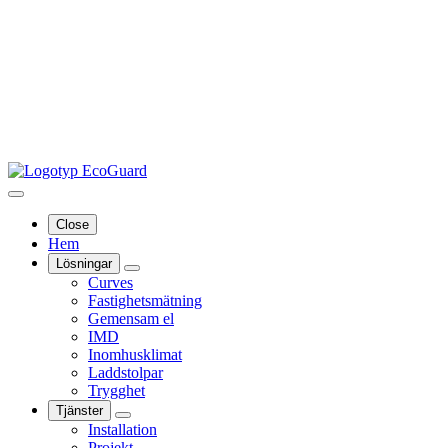
Close
Hem
Lösningar
Curves
Fastighetsmätning
Gemensam el
IMD
Inomhusklimat
Laddstolpar
Trygghet
Tjänster
Installation
Projekt