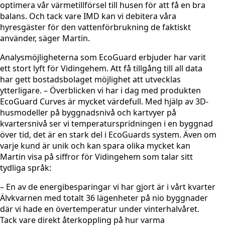
optimera vår värmetillförsel till husen för att få en bra
balans. Och tack vare IMD kan vi debitera våra
hyresgäster för den vattenförbrukning de faktiskt
använder, säger Martin.
Analysmöjligheterna som EcoGuard erbjuder har varit
ett stort lyft för Vidingehem. Att få tillgång till all data
har gett bostadsbolaget möjlighet att utvecklas
ytterligare. – Överblicken vi har i dag med produkten
EcoGuard Curves är mycket värdefull. Med hjälp av 3D-
husmodeller på byggnadsnivå och kartvyer på
kvartersnivå ser vi temperaturspridningen i en byggnad
över tid, det är en stark del i EcoGuards system. Även om
varje kund är unik och kan spara olika mycket kan
Martin visa på siffror för Vidingehem som talar sitt
tydliga språk:
– En av de energibesparingar vi har gjort är i vårt kvarter
Älvkvarnen med totalt 36 lägenheter på nio byggnader
där vi hade en övertemperatur under vinterhalvåret.
Tack vare direkt återkoppling på hur varma