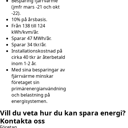
Besparing fjärrvärme
(jmfr mars -21 och okt
-22).
10% på årsbasis.
Från 138 till 124
kWh/kvm/år.
Sparar 47 MWh/år.
Sparar 34 tkr/år.
Installationskostnad på
cirka 40 tkr är återbetald
inom 1-2 år.
Med sina besparingar av
fjärrvärme minskar
företaget sin
primärenergianvändning
och belastning på
energisystemen.
Vill du veta hur du kan spara energi?
Kontakta oss
Företag