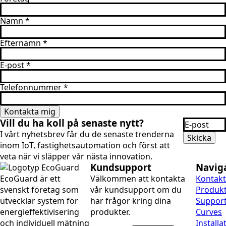
Namn
*
Efternamn
*
E-post
*
Telefonnummer
*
Kontakta mig
Email
Vill du ha koll på senaste nytt?
*
I vårt nyhetsbrev får du de senaste trenderna
Skicka
inom IoT, fastighets­automation och först att
veta när vi släpper vår nästa innovation.
Kundsupport
Navig
EcoGuard är ett
Välkommen att kontakta
Kontakt
svenskt företag som
vår kundsupport om du
Produk
utvecklar system för
har frågor kring dina
Suppor
energieffektivisering
produkter.
Curves
och individuell mätning
Installa