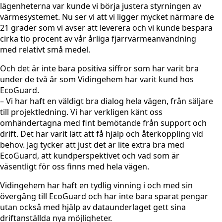
lägenheterna var kunde vi börja justera styrningen av
värmesystemet. Nu ser vi att vi ligger mycket närmare de
21 grader som vi avser att leverera och vi kunde bespara
cirka tio procent av vår årliga fjärrvärmeanvändning
med relativt små medel.
Och det är inte bara positiva siffror som har varit bra
under de två år som Vidingehem har varit kund hos
EcoGuard.
– Vi har haft en väldigt bra dialog hela vägen, från säljare
till projektledning. Vi har verkligen känt oss
omhändertagna med fint bemötande från support och
drift. Det har varit lätt att få hjälp och återkoppling vid
behov. Jag tycker att just det är lite extra bra med
EcoGuard, att kundperspektivet och vad som är
väsentligt för oss finns med hela vägen.
Vidingehem har haft en tydlig vinning i och med sin
övergång till EcoGuard och har inte bara sparat pengar
utan också med hjälp av dataunderlaget gett sina
driftanställda nya möjligheter.