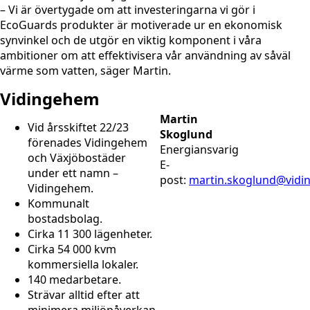
– Vi är övertygade om att investeringarna vi gör i
EcoGuards produkter är motiverade ur en ekonomisk
synvinkel och de utgör en viktig komponent i våra
ambitioner om att effektivisera vår användning av såväl
värme som vatten, säger Martin.
Vidingehem
Martin
Vid årsskiftet 22/23
Skoglund
förenades Vidingehem
Energiansvarig
och Växjöbostäder
E-
under ett namn –
post:
martin.skoglund
@vidi
Vidingehem.
Kommunalt
bostadsbolag.
Cirka 11 300 lägenheter.
Cirka 54 000 kvm
kommersiella lokaler.
140 medarbetare.
Strävar alltid efter att
minimera miljöpåverkan