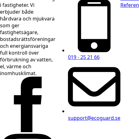
i fastigheter. Vi
Referen
erbjuder både
hårdvara och mjukvara
som ger
fastighetsägare,
bostadsrättsföreningar
och energiansvariga
full kontroll över
019 - 25 21 66
förbrukning av vatten,
el, värme och
inomhusklimat.
support@ecoguard.se