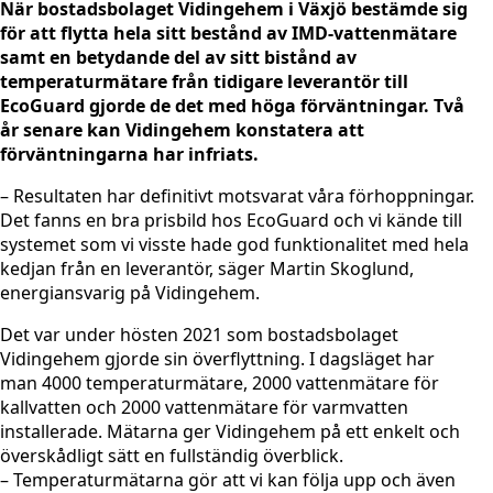
När bostadsbolaget Vidingehem i Växjö bestämde sig
för att flytta hela sitt bestånd av IMD-vattenmätare
samt en betydande del av sitt bistånd av
temperaturmätare från tidigare leverantör till
EcoGuard gjorde de det med höga förväntningar. Två
år senare kan Vidingehem konstatera att
förväntningarna har infriats.
– Resultaten har definitivt motsvarat våra förhoppningar.
Det fanns en bra prisbild hos EcoGuard och vi kände till
systemet som vi visste hade god funktionalitet med hela
kedjan från en leverantör, säger Martin Skoglund,
energiansvarig på Vidingehem.
Det var under hösten 2021 som bostadsbolaget
Vidingehem gjorde sin överflyttning. I dagsläget har
man 4000 temperaturmätare, 2000 vattenmätare för
kallvatten och 2000 vattenmätare för varmvatten
installerade. Mätarna ger Vidingehem på ett enkelt och
överskådligt sätt en fullständig överblick.
– Temperaturmätarna gör att vi kan följa upp och även