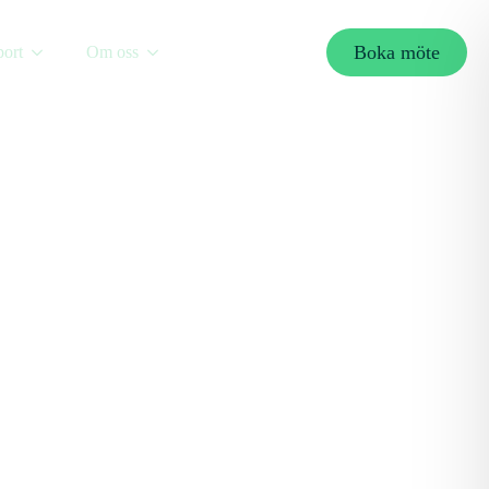
Boka möte
ort
Om oss