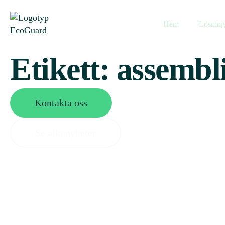
Hem
Lösning
Etikett:
assembl
Kontakta oss
Se alla nyheter