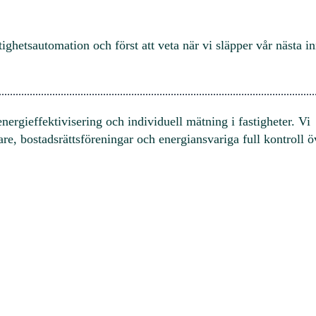
ighets­automation och först att veta när vi släpper vår nästa i
ergieffektivisering och individuell mätning i fastigheter. Vi
e, bostadsrättsföreningar och energiansvariga full kontroll ö