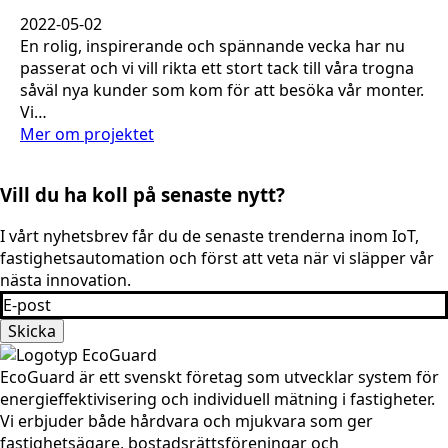
2022-05-02
En rolig, inspirerande och spännande vecka har nu
passerat och vi vill rikta ett stort tack till våra trogna
såväl nya kunder som kom för att besöka vår monter.
Vi…
Mer om projektet
Vill du ha koll på senaste nytt?
I vårt nyhetsbrev får du de senaste trenderna inom IoT,
fastighets­automation och först att veta när vi släpper vår
nästa innovation.
Email
*
Skicka
EcoGuard är ett svenskt företag som utvecklar system för
energieffektivisering och individuell mätning i fastigheter.
Vi erbjuder både hårdvara och mjukvara som ger
fastighetsägare, bostadsrättsföreningar och