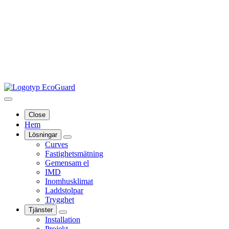
Close
Hem
Lösningar
Curves
Fastighetsmätning
Gemensam el
IMD
Inomhusklimat
Laddstolpar
Trygghet
Tjänster
Installation
Projekt