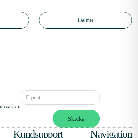
Läs mer
Email
*
nnovation.
Skicka
Kundsupport
Navigation