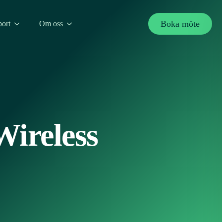
Boka möte
ort
Om oss
Wireless