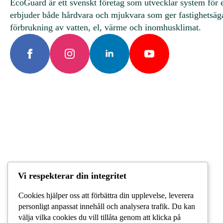
EcoGuard är ett svenskt företag som utvecklar system för en
erbjuder både hårdvara och mjukvara som ger fastighetsägar
förbrukning av vatten, el, värme och inomhusklimat.
Vi respekterar din integritet
©
Cookies hjälper oss att förbättra din upplevelse, leverera
2026
personligt anpassat innehåll och analysera trafik. Du kan
Copyright EcoGuard AB
välja vilka cookies du vill tillåta genom att klicka på
Cookies