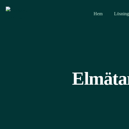
Hem
Lösning
Elmätar