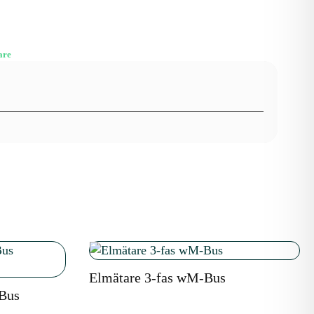
are
Elmätare 3-fas wM-Bus
-Bus