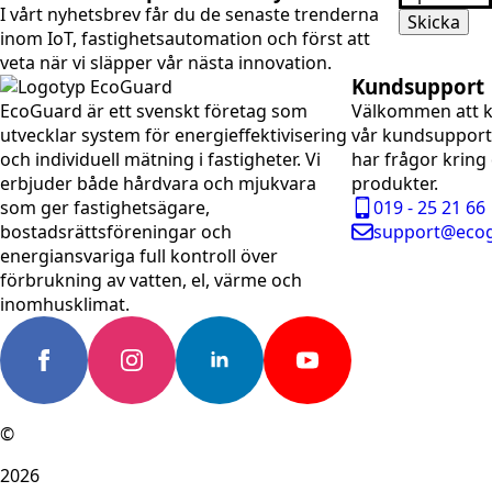
*
I vårt nyhetsbrev får du de senaste trenderna
Skicka
inom IoT, fastighets­automation och först att
veta när vi släpper vår nästa innovation.
Kundsupport
EcoGuard är ett svenskt företag som
Välkommen att 
utvecklar system för energieffektivisering
vår kundsuppor
och individuell mätning i fastigheter. Vi
har frågor kring
erbjuder både hårdvara och mjukvara
produkter.
som ger fastighetsägare,
019 - 25 21 66
bostadsrättsföreningar och
support@ecog
energiansvariga full kontroll över
förbrukning av vatten, el, värme och
inomhusklimat.
©
2026