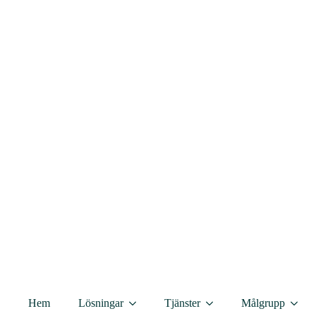
Air Receiver
AR-0002-1
Kontakta oss
Kategorier:
EcoGuard-Wireless
,
Kommunikation
,
Wireless M-bus
Beskrivning
Dokument
Hem
Lösningar
Tjänster
Målgrupp