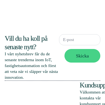
Email
Vill du ha koll på
*
senaste nytt?
I vårt nyhetsbrev får du de
Skicka
senaste trenderna inom IoT,
fastighets­automation och först
att veta när vi släpper vår nästa
innovation.
Kundsupp
Välkommen at
kontakta vår
kundsupport o