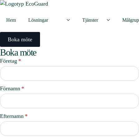
Hem
Lösningar
Tjänster
Målgru
Boka möte
Boka möte
Företag
*
Förnamn
*
Efternamn
*